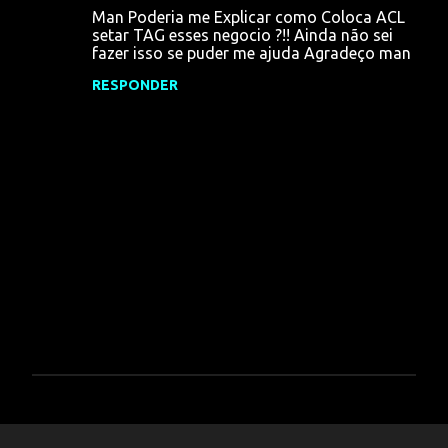
Man Poderia me Explicar como Coloca ACL
setar TAG esses negocio ?!! Ainda não sei
fazer isso se puder me ajuda Agradeço man
RESPONDER
P
o
s