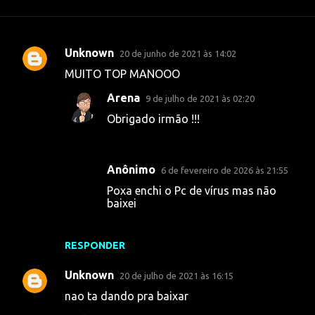
Unknown
20 de junho de 2021 às 14:02
C
MUITO TOP MANOOO
o
Arena
9 de julho de 2021 às 02:20
m
Obrigado irmão !!!
e
n
t
Anônimo
6 de fevereiro de 2026 às 21:55
á
Poxa enchi o Pc de vírus mas não
r
baixei
i
o
RESPONDER
s
Unknown
20 de julho de 2021 às 16:15
nao ta dando pra baixar