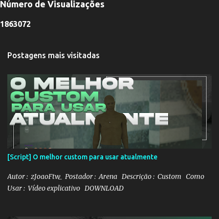
Número de Visualizações
t
a
r
1
8
6
3
0
7
2
u
m
c
Postagens mais visitadas
o
m
e
n
t
á
r
i
o
[Script] O melhor custom para usar atualmente
Autor : zJoaoFtw_ Postador : Arena Descrição : Custom Como
Usar : Vídeo explicativo DOWNLOAD