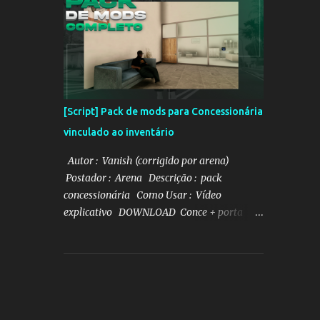
[Script] Pack de mods para Concessionária
vinculado ao inventário
Autor : Vanish (corrigido por arena)
Postador : Arena Descrição : pack
concessionária Como Usar : Vídeo
explicativo DOWNLOAD Conce + porta
malas DOWNLOAD Gerenciador de veículo
DOWNLOAD Mapa e txd da conce