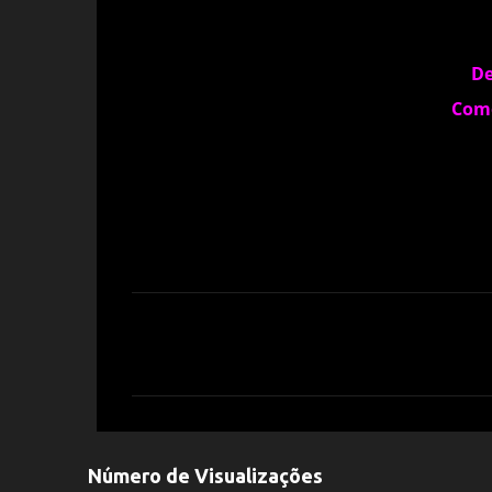
De
Com
C
o
m
e
n
Número de Visualizações
t