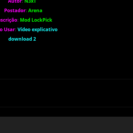
Autor
:
N3xT
Postador
:
Arena
scrição
:
Mod LockPick
o Usar
:
Vídeo explicativo
download 2