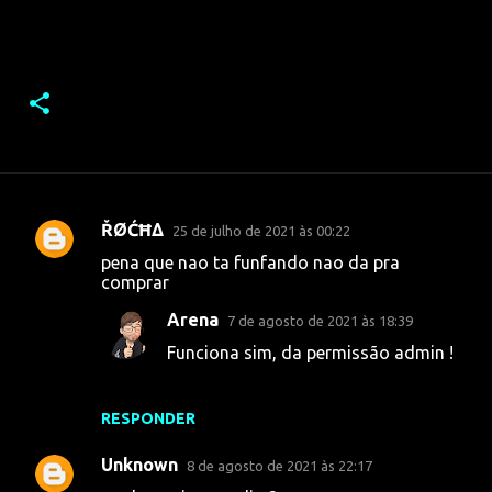
ŘØĆĦΔ
25 de julho de 2021 às 00:22
C
pena que nao ta funfando nao da pra
o
comprar
m
Arena
7 de agosto de 2021 às 18:39
e
Funciona sim, da permissão admin !
n
t
RESPONDER
á
r
Unknown
8 de agosto de 2021 às 22:17
i