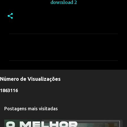
download 2
C
o
m
e
n
Número de Visualizações
t
á
1
8
6
3
1
1
6
r
i
Postagens mais visitadas
o
s