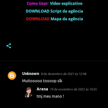
Como Usar
:
Vídeo explicativo
DOWNLOAD
Script da agência
DOWNLOAD
Mapa da agência
Unknown
8 de dezembro de 2021 às 12:08
C
Muitooooo toooop slk
o
Arena
19 de novembro de 2022 às 16:55
m
tmj meu mano !
e
n