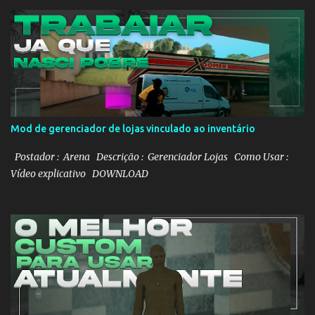
e
n
t
á
r
i
o
Mod de gerenciador de lojas vinculado ao inventário
Postador : Arena Descrição : Gerenciador Lojas Como Usar :
Vídeo explicativo DOWNLOAD