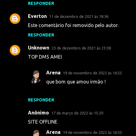
t
RESPONDER
á
Everton
11 de dezembro de 2021 às 18:36
r
Este comentário foi removido pelo autor.
i
RESPONDER
o
s
Unknown
23 de dezembro de 2021 às 23:38
TOP DMS AMEI
Arena
19 de novembro de 2022 às 16:55
que bom que amou irmão !
RESPONDER
Anônimo
17 de março de 2022 às 15:20
SITE OFFLINE
Arena
19 de novembro de 2022 às 16:55