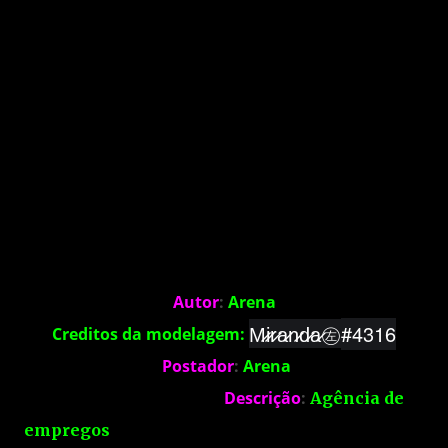
Autor
:
Arena
M̷i̷r̷a̷n̷d̷a̷㊧
#4316
Creditos da modelagem:
Postador
:
Arena
Descrição
:
Agência de
empregos