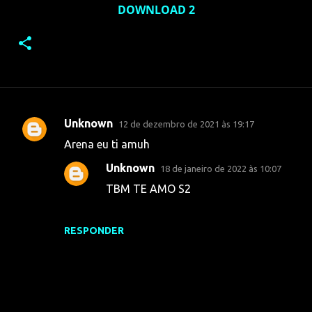
DOWNLOAD 2
Unknown
12 de dezembro de 2021 às 19:17
C
Arena eu ti amuh
o
Unknown
18 de janeiro de 2022 às 10:07
m
TBM TE AMO S2
e
n
t
RESPONDER
á
r
i
o