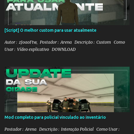
á
r
i
o
[Script] O melhor custom para usar atualmente
Autor : zJoaoFtw_ Postador : Arena Descrição : Custom Como
Usar : Vídeo explicativo DOWNLOAD
Mod completo para policial vinculado ao inventário
Postador : Arena Descrição : Interação Policial Como Usar :