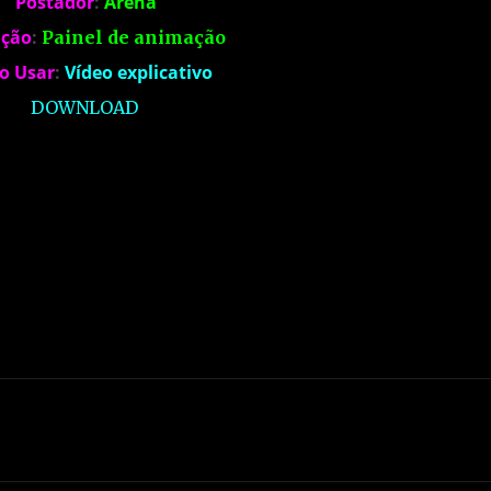
Postador
:
Arena
ição
:
Painel de animação
o Usar
:
Vídeo explicativo
DOWNLOAD