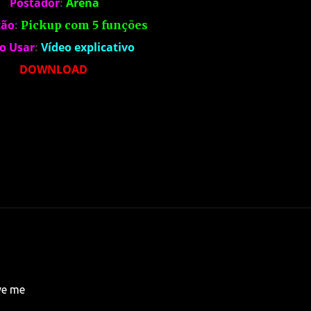
Postador
:
Arena
ção
:
Pickup com 5 funções
o Usar
:
Vídeo explicativo
DOWNLOAD
ve me