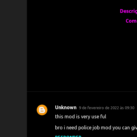
Descri
Com
Unknown
9 de fevereiro de 2022 às 09:30
C
this mod is very use ful
o
bro i need police job mod you can gi
m