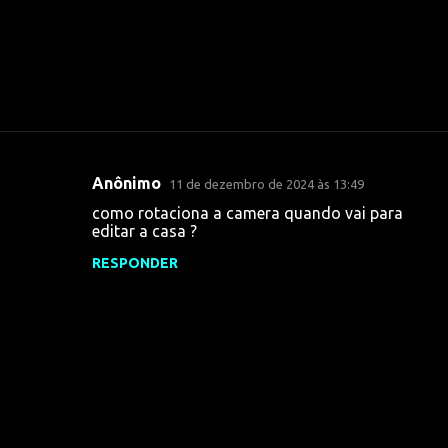
Anônimo
11 de dezembro de 2024 às 13:49
C
como rotaciona a camera quando vai para
o
editar a casa ?
m
RESPONDER
e
n
t
á
r
i