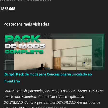
t
á
1
8
6
3
6
6
8
r
i
Postagens mais visitadas
o
s
[Script] Pack de mods para Concessionária vinculado ao
inventário
Autor : Vanish (corrigido por arena) Postador : Arena Descrição
: pack concessionária Como Usar : Vídeo explicativo
DOWNLOAD Conce + porta malas DOWNLOAD Gerenciador de