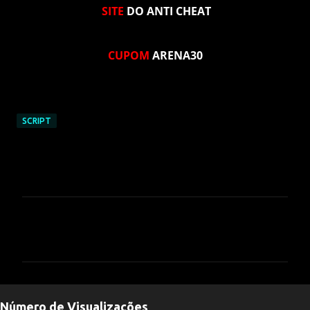
SITE
DO ANTI CHEAT
CUPOM
ARENA30
SCRIPT
C
o
m
e
n
Número de Visualizações