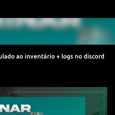
Pular para o conteúdo principal
lado ao inventário + logs no discord