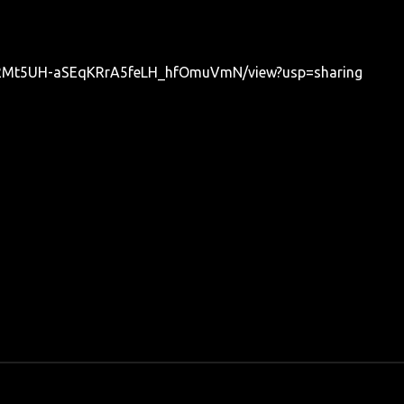
1gPe2Mt5UH-aSEqKRrA5feLH_hfOmuVmN/view?usp=sharing