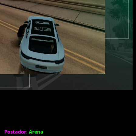
Postador
:
Arena