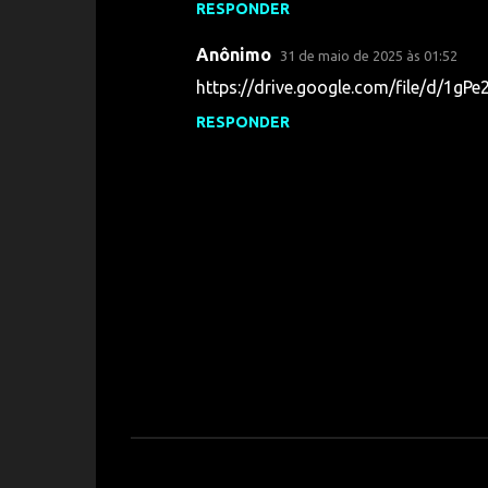
RESPONDER
m
e
Anônimo
31 de maio de 2025 às 01:52
n
https://drive.google.com/file/d/
t
RESPONDER
á
r
i
o
s
P